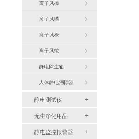
离子风棒
离子风嘴
离子风枪
离子风蛇
静电除尘箱
人体静电消除器
静电除尘箱：高效清洁的必备设备
静电测试仪
功率半导体芯片厂使用MBHP系列离子风棒
无尘净化用品
新能源工厂小于4欧姆静电地桩案例-斯泰科微
静电监控报警器
STC-703离子风刀：激光加工领域的静电治理与清洁解决方案