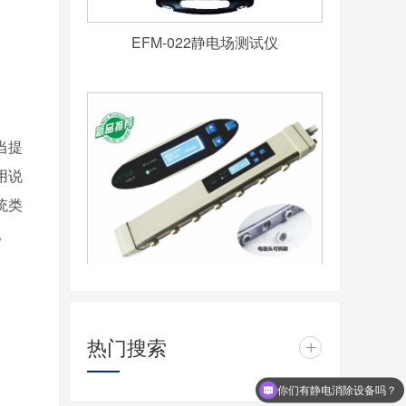
EFM-022静电场测试仪
当提
用说
统类
。
智能感测型离子风棒MBHP-CC
热门搜索
+
你们有静电消除设备吗？