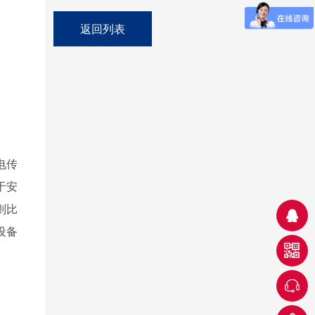
返回列表
单头脉冲离子风机STC-801GMS
电传
于安
则比
设备
网络监控离子风机STC-801GML