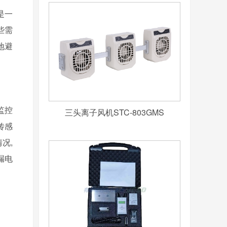
是一
些需
地避
三头离子风机STC-803GMS
监控
传感
况,
漏电